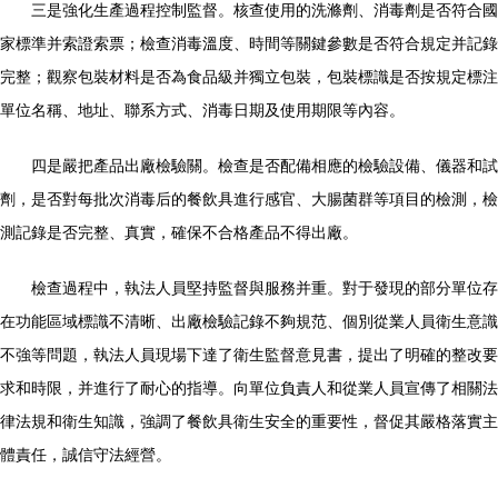
三是強化生產過程控制監督。核查使用的洗滌劑、消毒劑是否符合國
家標準并索證索票；檢查消毒溫度、時間等關鍵參數是否符合規定并記錄
完整；觀察包裝材料是否為食品級并獨立包裝，包裝標識是否按規定標注
單位名稱、地址、聯系方式、消毒日期及使用期限等內容。
四是嚴把產品出廠檢驗關。檢查是否配備相應的檢驗設備、儀器和試
劑，是否對每批次消毒后的餐飲具進行感官、大腸菌群等項目的檢測，檢
測記錄是否完整、真實，確保不合格產品不得出廠。
檢查過程中，執法人員堅持監督與服務并重。對于發現的部分單位存
在功能區域標識不清晰、出廠檢驗記錄不夠規范、個別從業人員衛生意識
不強等問題，執法人員現場下達了衛生監督意見書，提出了明確的整改要
求和時限，并進行了耐心的指導。向單位負責人和從業人員宣傳了相關法
律法規和衛生知識，強調了餐飲具衛生安全的重要性，督促其嚴格落實主
體責任，誠信守法經營。