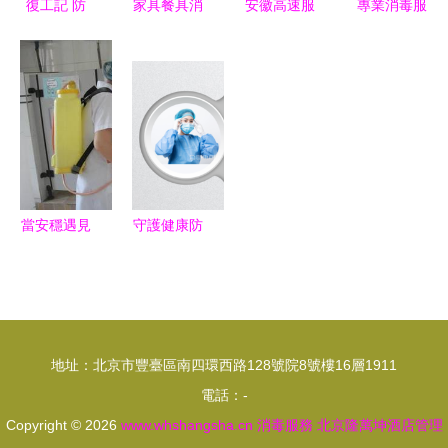
復工記 防
家具餐具消
安徽高速服
專業消毒服
疫消毒一站
毒清洗服務
務區 疫情
務筑牢防疫
式安心服務
資質
防控力度強
屏障，全市
已上線
一路暢通溫
消殺與衛生
情多
安全保障一
站式解決方
案
當安穩遇見
守護健康防
風險 美女
線 消毒服
護士冒險尋
務的專業化
路 消毒創
與家庭實踐
業2年創富
指南
地址：北京市豐臺區南四環西路128號院8號樓16層1911
300萬
電話：-
Copyright © 2026
www.whshangsha.cn
消毒服務
北京隆萬坤酒店管理