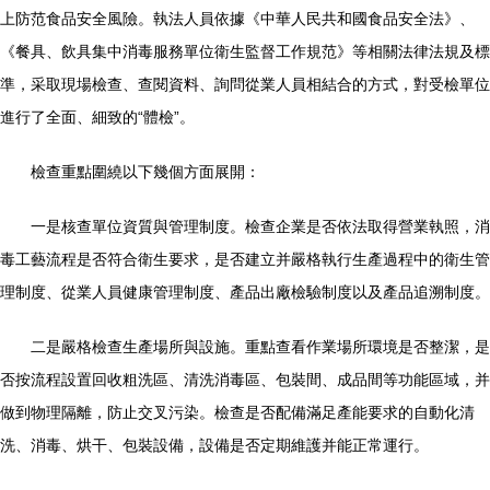
上防范食品安全風險。執法人員依據《中華人民共和國食品安全法》、
《餐具、飲具集中消毒服務單位衛生監督工作規范》等相關法律法規及標
準，采取現場檢查、查閱資料、詢問從業人員相結合的方式，對受檢單位
進行了全面、細致的“體檢”。
檢查重點圍繞以下幾個方面展開：
一是核查單位資質與管理制度。檢查企業是否依法取得營業執照，消
毒工藝流程是否符合衛生要求，是否建立并嚴格執行生產過程中的衛生管
理制度、從業人員健康管理制度、產品出廠檢驗制度以及產品追溯制度。
二是嚴格檢查生產場所與設施。重點查看作業場所環境是否整潔，是
否按流程設置回收粗洗區、清洗消毒區、包裝間、成品間等功能區域，并
做到物理隔離，防止交叉污染。檢查是否配備滿足產能要求的自動化清
洗、消毒、烘干、包裝設備，設備是否定期維護并能正常運行。