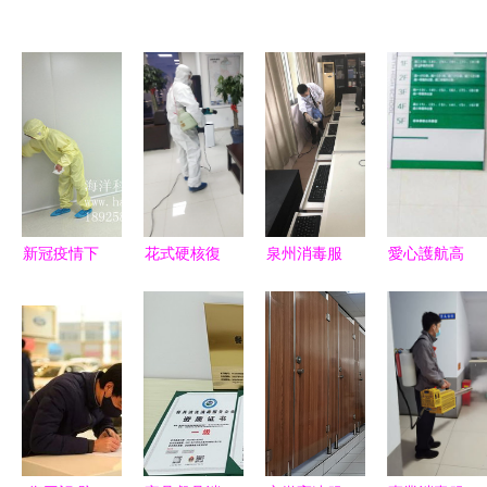
新冠疫情下
花式硬核復
泉州消毒服
愛心護航高
工廠徹底清
工 順豐豐
務價格全解
考 考場消
潔消毒的實
修上門消毒
析 合理選
毒進行中，
用指南
殺菌服務助
擇貼心服務
多措并舉筑
力科學防疫
牢健康防線