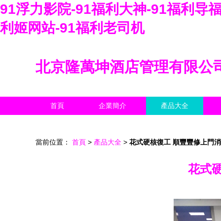
91浮力影院-91福利大神-91福利导福
利姬网站-91福利老司机
北京隆萬坤酒店管理有限公
首頁
企業簡介
產品大全
當前位置：
首頁
>
產品大全
>
花式硬核復工 順豐豐修上門
花式