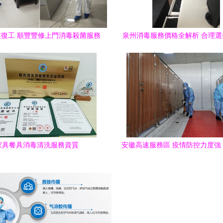
復工 順豐豐修上門消毒殺菌服務
泉州消毒服務價格全解析 合理
助力科學防疫
務
家具餐具消毒清洗服務資質
安徽高速服務區 疫情防控力度強
溫情多