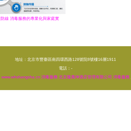
防線 消毒服務的專業化與家庭實
踐指南
地址：北京市豐臺區南四環西路128號院8號樓16層1911
電話：-
6
www.whshangsha.cn
消毒服務
北京隆萬坤酒店管理有限公司
消毒服務