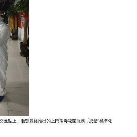
交匯點上，順豐豐修推出的上門消毒殺菌服務，憑借“標準化