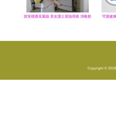
當安穩遇見風險 美女護士冒險尋路 消毒創
守護健康
業2年創富300萬
Copyright © 202